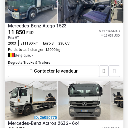
Mercedes-Benz Atego 1523
11 850
≈ 127 366 MAD
EUR
≈ 13 653 USD
Prix HT
2003
311190 km
Euro 3
230 CV
Poids total à charger:
15000 kg
Belgique, -
Degroote Trucks & Trailers
Contacter le vendeur
Mercedes-Benz Actros 2636 - 6x4