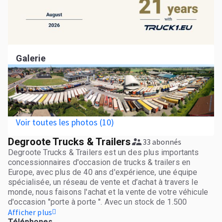
Galerie
Voir toutes les photos (10)
Degroote Trucks & Trailers
33 abonnés
Degroote Trucks & Trailers est un des plus importants
concessionnaires d'occasion de trucks & trailers en
Europe, avec plus de 40 ans d'expérience, une équipe
spécialisée, un réseau de vente et d’achat à travers le
monde, nous faisons l'achat et la vente de votre véhicule
d'occasion "porte à porte ". Avec un stock de 1.500
camions et les remorques d'occasion, vous pouvez les
Afficher plus
trouver dans toutes les marques, des années, modèles et
Téléphones