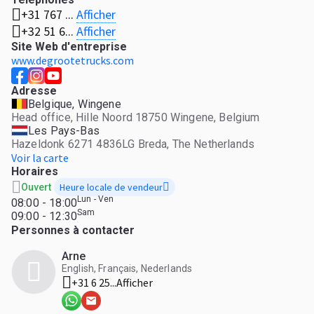
Afficher
+31 767 ...
prix.
Afficher
+32 51 6...
Site Web d'entreprise
www.degrootetrucks.com
Adresse
Belgique, Wingene
Head office, Hille Noord 18750 Wingene, Belgium
Les Pays-Bas
Hazeldonk 6271 4836LG Breda, The Netherlands
Voir la carte
Horaires
Heure locale de vendeur
Ouvert
Lun - Ven
08:00 - 18:00
Sam
09:00 - 12:30
Personnes à contacter
Arne
English, Français, Nederlands
+31 6 25...
Afficher