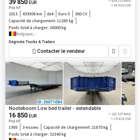
39 850
≈ 428 315 MAD
EUR
≈ 45 914 USD
Prix HT
2013
439306 km
6x4
Euro 5
360 CV
Capacité de chargement:
11265 kg
Poids total à charger:
26000 kg
Belgique, -
Degroote Trucks & Trailers
Contacter le vendeur
Nooteboom Low bed trailer - extendable
16 850
≈ 181 107 MAD
EUR
≈ 19 414 USD
Prix HT
1993
3-essieu
Capacité de chargement:
21870 kg
Poids total à charger:
32340 kg