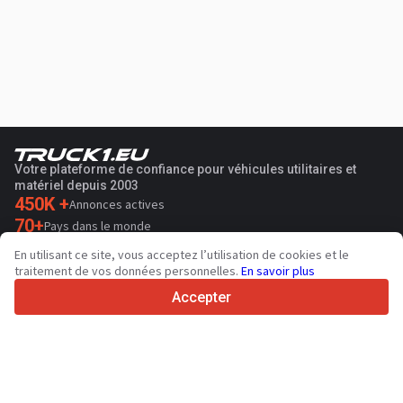
Votre plateforme de confiance pour véhicules utilitaires et
matériel depuis 2003
450K +
Annonces actives
70+
Pays dans le monde
36
Langues prises en charge
En utilisant ce site, vous acceptez l’utilisation de cookies et le
traitement de vos données personnelles.
En savoir plus
4.7/5
Trustpilot
Accepter
Aux vendeurs
Services de promotion
Tarifs aux services payants du site