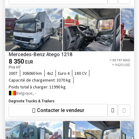
Mercedes-Benz Atego 1218
8 350
≈ 89 747 MAD
EUR
≈ 9 620 USD
Prix HT
2007
306060 km
4x2
Euro 4
180 CV
Capacité de chargement:
3370 kg
Poids total à charger:
11990 kg
Belgique, -
Degroote Trucks & Trailers
Contacter le vendeur