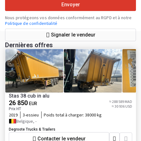
Envoyer
Nous protégeons vos données conformément au RGPD et à notre
Politique de confidentialité
Signaler le vendeur
Dernières offres
Stas 38 cub in alu
26 850
≈ 288 589 MAD
EUR
≈ 30 936 USD
Prix HT
2019
3-essieu
Poids total à charger:
38000 kg
Belgique, -
Degroote Trucks & Trailers
Contacter le vendeur