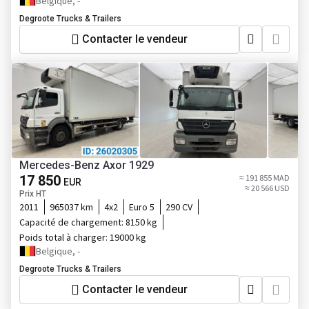
Belgique, -
Degroote Trucks & Trailers
Contacter le vendeur
Mercedes-Benz Axor 1929
17 850
≈ 191 855 MAD
EUR
≈ 20 566 USD
Prix HT
2011
965037 km
4x2
Euro 5
290 CV
Capacité de chargement:
8150 kg
Poids total à charger:
19000 kg
Belgique, -
Degroote Trucks & Trailers
Contacter le vendeur