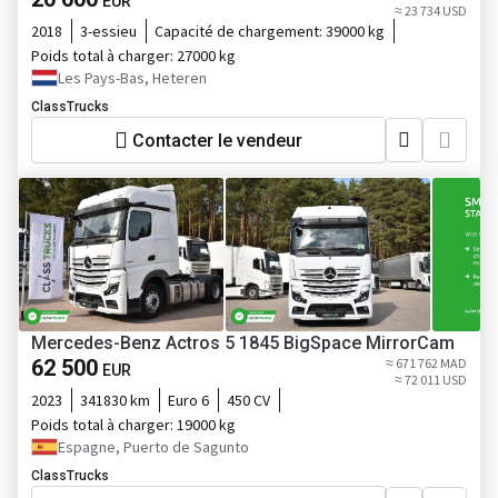
EUR
≈ 23 734 USD
2018
3-essieu
Capacité de chargement:
39000 kg
Poids total à charger:
27000 kg
Les Pays-Bas, Heteren
ClassTrucks
Contacter le vendeur
Mercedes-Benz Actros 5 1845 BigSpace MirrorCam
62 500
≈ 671 762 MAD
EUR
≈ 72 011 USD
2023
341830 km
Euro 6
450 CV
Poids total à charger:
19000 kg
Espagne, Puerto de Sagunto
ClassTrucks