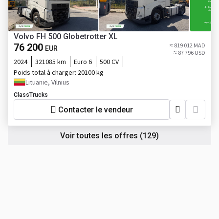
Volvo FH 500 Globetrotter XL
76 200
≈ 819 012 MAD
EUR
≈ 87 796 USD
2024
321085 km
Euro 6
500 CV
Poids total à charger:
20100 kg
Lituanie, Vilnius
ClassTrucks
Contacter le vendeur
Voir toutes les offres
(129)