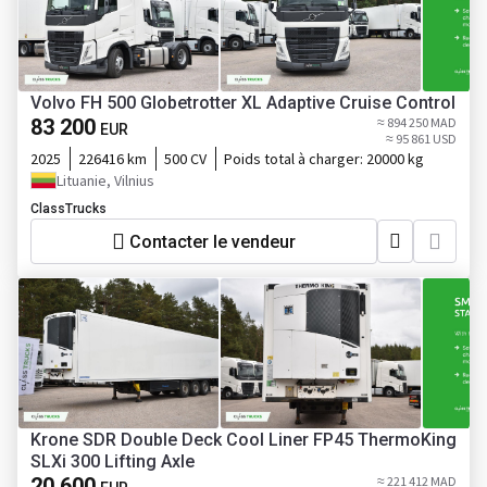
Volvo FH 500 Globetrotter XL Adaptive Cruise Control
83 200
≈ 894 250 MAD
EUR
≈ 95 861 USD
2025
226416 km
500 CV
Poids total à charger:
20000 kg
Lituanie, Vilnius
ClassTrucks
Contacter le vendeur
Krone SDR Double Deck Cool Liner FP45 ThermoKing
SLXi 300 Lifting Axle
20 600
≈ 221 412 MAD