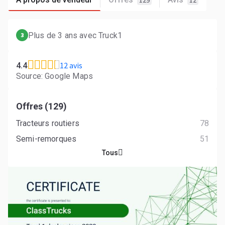
129
12
Plus de 3 ans avec Truck1
3
12 avis
4.4
Source: Google Maps
Offres (129)
Tracteurs routiers
78
Semi-remorques
51
Tous