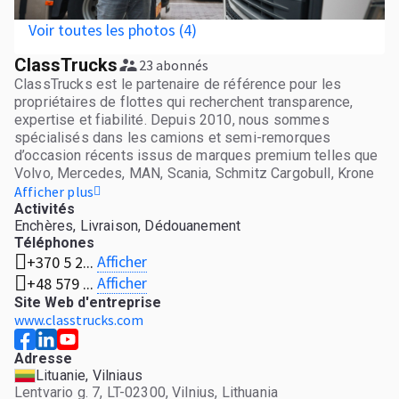
Voir toutes les photos (4)
ClassTrucks
23 abonnés
ClassTrucks est le partenaire de référence pour les
propriétaires de flottes qui recherchent transparence,
expertise et fiabilité. Depuis 2010, nous sommes
spécialisés dans les camions et semi-remorques
d’occasion récents issus de marques premium telles que
Volvo, Mercedes, MAN, Scania, Schmitz Cargobull, Krone
et Chereau. Tous nos véhicules proviennent d’un seul
Afficher plus
propriétaire et sont accompagnés d’un historique
Activités
Enchères, Livraison, Dédouanement
d’entretien complet. Avant la vente, chaque véhicule
Téléphones
bénéficie d’un contrôle technique agréé par le
Afficher
+370 5 2...
constructeur ainsi que d’un contrôle qualité final,
garantissant qu’il est prêt à prendre la route
Afficher
+48 579 ...
immédiatement. Présents en Espagne, aux Pays-Bas, en
Site Web d'entreprise
Pologne et en Lituanie, nous proposons à la fois des
www.classtrucks.com
volumes importants de véhicules aux spécifications
identiques et des sélections personnalisées de marques
Adresse
premium, alliant parfaitement prix d’achat et haute
Lituanie, Vilniaus
performance. Notre service tout-en-un simplifie le
Lentvario g. 7, LT-02300, Vilnius, Lithuania