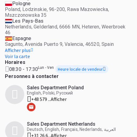
processus d’achat afin que les gestionnaires de flotte
Pologne
puissent se concentrer sur leur activité. En tant que
Poland, Lodzinskie, 96-200, Rawa Mazowiecka,
partenaire fiable et transparent, ClassTrucks facilite le
Mszczonowska 35
renouvellement et l’expansion des flottes, de manière
Les Pays-Bas
simple, économique et au bon moment.
Netherlands, Gelderland, 6666 MN, Heteren, Weerbroek
46
Espagne
Sagunto, Avenida Puerto 9, Valencia, 46520, Spain
Afficher plus
Voir la carte
Horaires
Lun - Ven
08:30 - 17:30
Heure locale de vendeur
Personnes à contacter
Sales Department Poland
English, Polski, Русский
+48 579 ...
Afficher
Sales Department Netherlands
Deutsch, English, Français, Nederlands, العربية
+31 26 6...
Afficher