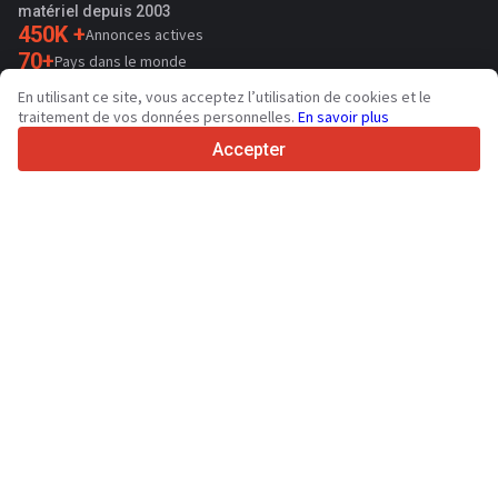
matériel depuis 2003
450K +
Annonces actives
70+
Pays dans le monde
36
Langues prises en charge
En utilisant ce site, vous acceptez l’utilisation de cookies et le
traitement de vos données personnelles.
En savoir plus
4.7/5
Trustpilot
Accepter
Aux vendeurs
Services de promotion
Tarifs aux services payants du site
Assistance
Aux acheteurs
Avis sur les marques
Salons
Crédit-bail