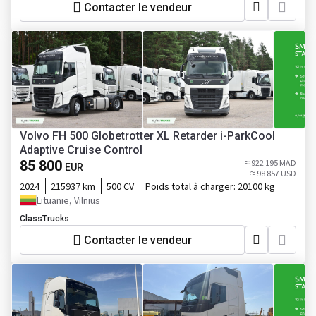
Contacter le vendeur
Volvo FH 500 Globetrotter XL Retarder i-ParkCool
Adaptive Cruise Control
85 800
≈ 922 195 MAD
EUR
≈ 98 857 USD
2024
215937 km
500 CV
Poids total à charger:
20100 kg
Lituanie, Vilnius
ClassTrucks
Contacter le vendeur