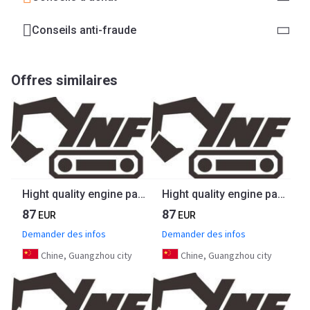
Conseils anti-fraude
Offres similaires
Hight quality engine parts 8PA1 8PB1 cylinder liner sleeve 1112610630 for ISUZU
Hight quality engine parts 4TNE94 engine repair kit for Yanmar
87
87
EUR
EUR
Demander des infos
Demander des infos
Chine, Guangzhou city
Chine, Guangzhou city