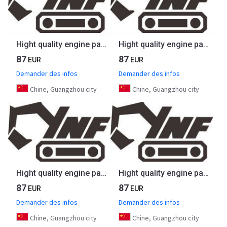
Hight quality engine parts BFM2012 Transfer Lift Pump 04503576 for Deutz
Hight quality engine parts 4TNV98 4TNV98T engine assy for yanmar
87
87
EUR
EUR
Demander des infos
Demander des infos
Chine, Guangzhou city
Chine, Guangzhou city
Hight quality engine parts 4tnv94 4tnv98 solenoid valve 119233-77932 for Yanmar
Hight quality engine parts V2203 V2403 stop solenoid 1a021-60017 for Kubota
87
87
EUR
EUR
Demander des infos
Demander des infos
Chine, Guangzhou city
Chine, Guangzhou city