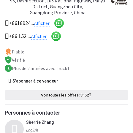
96, Dashi Section, 105 National Highway, Panyu
District, Guangzhou City,
Guangdong Province, China
+8618924...
Afficher
+86 152 ...
Afficher
Fiable
Vérifié
Plus de 2 années avec Truck1
2
S'abonner à ce vendeur
Voir toutes les offres: 3152
Personnes à contacter
Sherrie Zhang
English