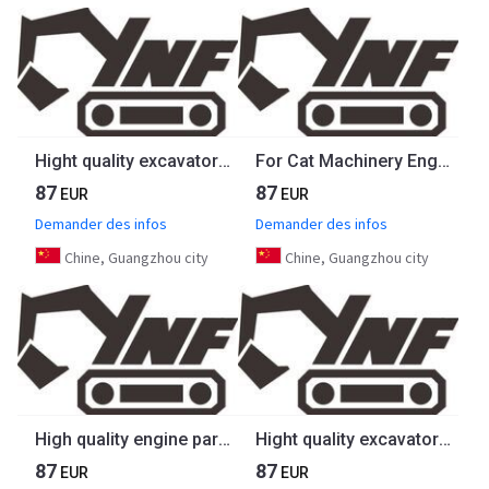
Hight quality excavator parts 6c8.3 24v solenoid valve 3928160 for Cummins
For Cat Machinery Engine Parts Fuel Injection Pump 9521A030H Engine C7.1 For E320D2
87
87
EUR
EUR
Demander des infos
Demander des infos
Chine, Guangzhou city
Chine, Guangzhou city
High quality engine parts 6D170 S6D170 SA6D170 Cylinder Liner 6162-23-2210 6162232210 for Komatsu
Hight quality excavator parts 6HK1 injector pump drive gear 8-97601153 for ISUZU
87
87
EUR
EUR