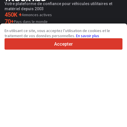
Votre plateforme de confiance pour véhicules utilitaires et
matériel depuis 2003
450K +
Annonces actives
70+
Pays dans le monde
36
Langues prises en charge
En utilisant ce site, vous acceptez l’utilisation de cookies et le
traitement de vos données personnelles.
En savoir plus
4.7/5
Trustpilot
Accepter
Aux vendeurs
Contacter
Services de promotion
Tarifs aux services payants du site
Assistance
Aux acheteurs
Avis sur les marques
Salons
Crédit-bail