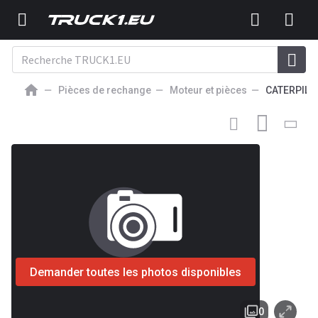
Pièces de rechange
Moteur et pièces
CATERPILL
87
EUR
MOTEUR ET PIÈCES NEUF
Hight quality engine parts C2.2
3204 Cylinder liner for Cat
Demander toutes les photos disponibles
0