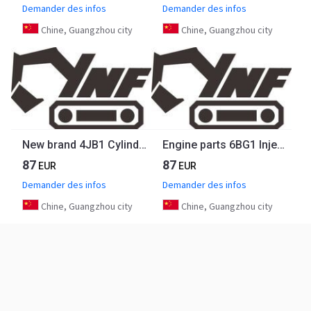
Demander des infos
Demander des infos
Chine, Guangzhou city
Chine, Guangzhou city
New brand 4JB1 Cylinder Liner Set Liner Kit for mahle 5-87813182-0 5878131820
Engine parts 6BG1 Injection Pump 1-15603378-2 1156033782 for ISUZU
87
87
EUR
EUR
Demander des infos
Demander des infos
Chine, Guangzhou city
Chine, Guangzhou city