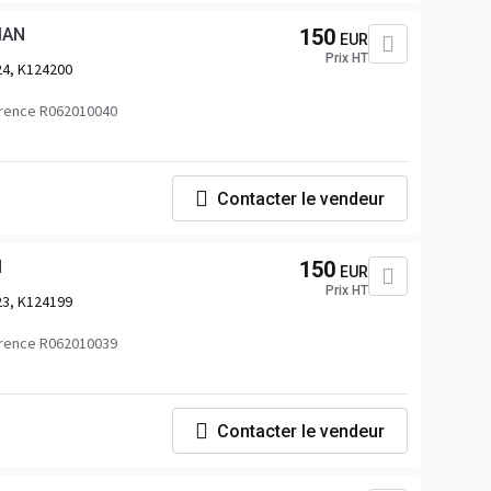
MAN
150
EUR
Prix HT
4, K124200
rence R062010040
Contacter le vendeur
N
150
EUR
Prix HT
3, K124199
rence R062010039
Contacter le vendeur