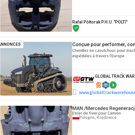
Rafał Półtorak P.H.U. "POLTI"
Conçue pour performer, cons
ANNONCES
Chenilles en caoutchouc pour machi
expédiées à travers l'Europe
GLOBAL TRACK WA
3
www.globaltrackwarehouse
MAN /Mercedes Regeneracj
Étrier de frein pour Camion
Pologne, Rzędowice