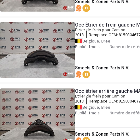
Smeets & Zonen Parts N.V.
13
Occ Étrier de frein gauche 
Étrier de frein pour Camion
2018
Remplace OEM:
8150804672
Belgique, Bree
Publié: 1mois
Numéro de réfé
Smeets & Zonen Parts N.V.
13
Occ étrier arrière gauche M
Étrier de frein pour Camion
2018
Remplace OEM:
8150804672
Belgique, Bree
Publié: 1mois
Numéro de réfé
Smeets & Zonen Parts N.V.