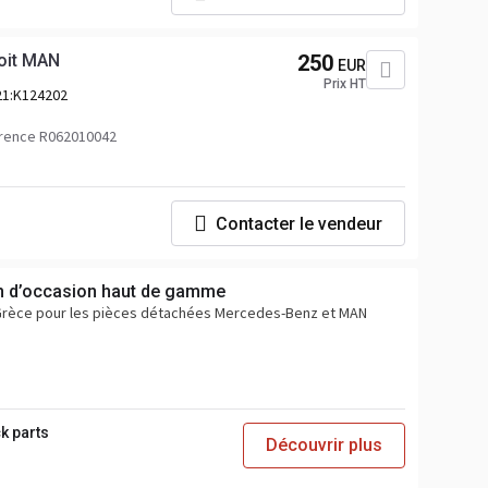
roit MAN
250
EUR
Prix HT
21:K124202
rence R062010042
Contacter le vendeur
n d’occasion haut de gamme
 Grèce pour les pièces détachées Mercedes-Benz et MAN
k parts
Découvrir plus