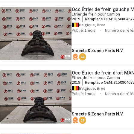
Occ Étrier de frein gauche 
Étrier de frein pour Camion
2019
Remplace OEM:
8150804672
Belgique, Bree
Publié: 1mois
Numéro de réfé
Smeets & Zonen Parts N.V.
13
Occ Étrier de frein droit MA
Étrier de frein pour Camion
2019
Remplace OEM:
8150804672
Belgique, Bree
Publié: 1mois
Numéro de réfé
Smeets & Zonen Parts N.V.
13