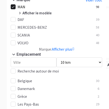
Vider tout
MAN
98
Afficher le modèle
DAF
F2000
39
1
MERCEDES-BENZ
TGA
58
2
SCANIA
TGL
40
2
VOLVO
TGX
48
7
Marque:
Afficher plus
Autre
86
Emplacement
Recherche autour de moi
Belgique
30
Danemark
6
Grèce
2
Les Pays-Bas
29