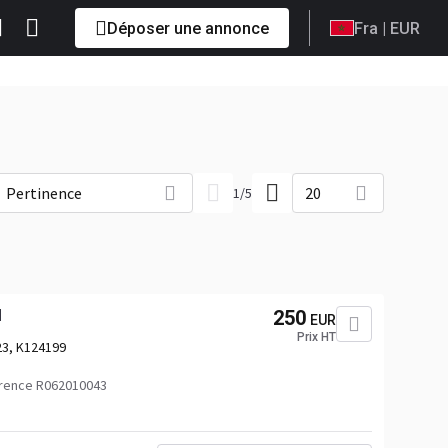
Déposer une annonce
Fra
| EUR
Pertinence
20
1
/
5
N
250
EUR
Prix HT
3, K124199
rence R062010043