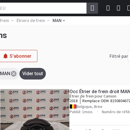
frein
Étriers de frein
MAN
ns
Filtré par
S'abonner
MAN
Vider tout
Occ Étrier de frein droit MA
Étrier de frein pour Camion
2018
Remplace OEM:
8150804672
Belgique, Bree
Publié: 1mois
Numéro de réfé