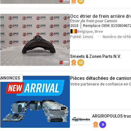
13
Occ étrier de frein arrière d
Étrier de frein pour Camion
2018
Remplace OEM:
815080467
Belgique, Bree
Publié: 1mois
Numéro de réfé
Smeets & Zonen Parts N.V.
13
Pièces détachées de camio
ANNONCES
Votre partenaire de confiance en
ARGIROPOULOS truc
9