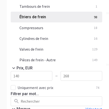
Tambours de frein
1
Étriers de frein
98
Compresseurs
18
Cylindres de frein
16
Valves de frein
129
Pièces de frein - Autre
149
Prix, EUR
—
Uniquement avec prix
74
Filtrer par mot...
Marque