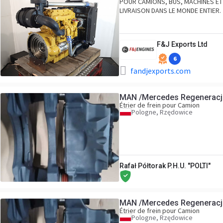
POUR CAMIONS, BUS, MACHINES ET 
LIVRAISON DANS LE MONDE ENTIER.
F&J Exports Ltd
6
fandjexports.com
MAN /Mercedes Regeneracj
Étrier de frein pour Camion
Pologne, Rzędowice
Rafał Półtorak P.H.U. "POLTI"
MAN /Mercedes Regeneracj
Étrier de frein pour Camion
Pologne, Rzędowice