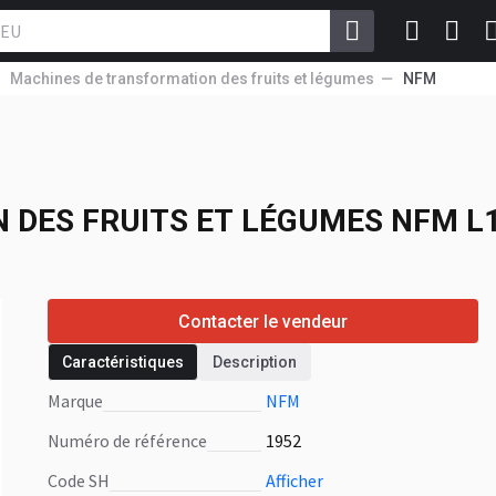
Machines de transformation des fruits et légumes
NFM
DES FRUITS ET
cutter mixer
 DES FRUITS ET LÉGUMES
NFM L12
Contacter le vendeur
Caractéristiques
Description
Marque
NFM
Numéro de référence
1952
Code SH
Afficher