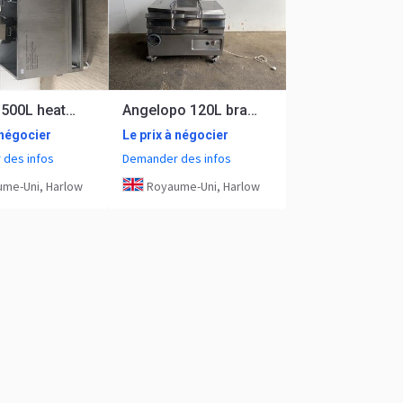
Newmix 500L heated paddle mixer
Angelopo 120L bratt pan
 négocier
Le prix à négocier
des infos
Demander des infos
me-Uni, Harlow
Royaume-Uni, Harlow