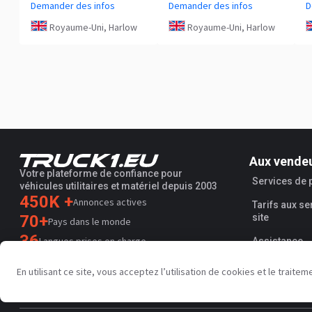
Demander des infos
Demander des infos
D
Royaume-Uni, Harlow
Royaume-Uni, Harlow
Aux vende
Votre plateforme de confiance pour
Services de
véhicules utilitaires et matériel depuis 2003
450K +
Annonces actives
Tarifs aux se
70+
site
Pays dans le monde
36
Langues prises en charge
Assistance
4.7/5
En utilisant ce site, vous acceptez l’utilisation de cookies et le trai
Trustpilot