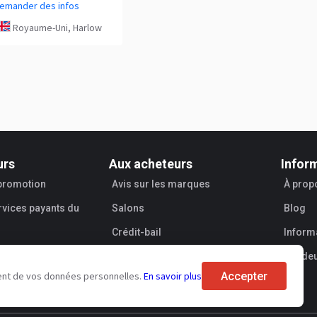
emander des infos
Royaume-Uni, Harlow
urs
Aux acheteurs
Infor
 promotion
Avis sur les marques
À prop
rvices payants du
Salons
Blog
Crédit-bail
Informa
Vende
Accepter
tement de vos données personnelles.
En savoir plus