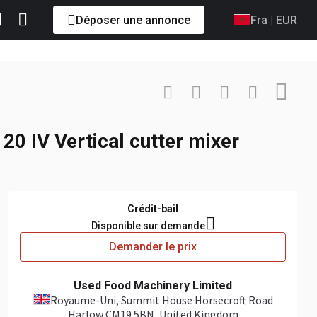
Déposer une annonce
Fra
| EUR
Contacter
+44 7894... Afficher
0 IV Vertical cutter mixer
Crédit-bail
Disponible sur demande
Demander le prix
Used Food Machinery Limited
Royaume-Uni
, Summit House Horsecroft Road
Harlow CM19 5BN, United Kingdom