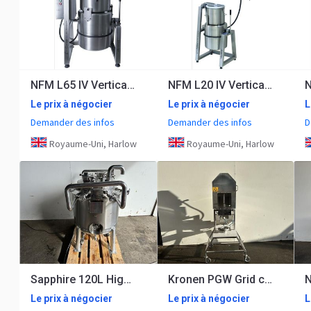
NFM L65 IV Vertical cutter mixer
NFM L20 IV Vertical cutter mixer
Le prix à négocier
Le prix à négocier
L
Demander des infos
Demander des infos
D
Royaume-Uni, Harlow
Royaume-Uni, Harlow
Sapphire 120L High shear mixing tank
Kronen PGW Grid cutter
Le prix à négocier
Le prix à négocier
L