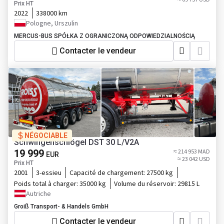
Prix HT
2022
338000 km
Pologne, Urszulin
MERCUS-BUS SPÓŁKA Z OGRANICZONĄ ODPOWIEDZIALNOŚCIĄ
Contacter le vendeur
NÉGOCIABLE
Schwingenschlögel DST 30 L/V2A
19 999
≈ 214 953 MAD
EUR
≈ 23 042 USD
Prix HT
2001
3-essieu
Capacité de chargement:
27500 kg
Poids total à charger:
35000 kg
Volume du réservoir:
29815 L
Autriche
Groiß Transport- & Handels GmbH
Contacter le vendeur