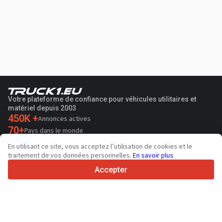
Votre plateforme de confiance pour véhicules utilitaires et
matériel depuis 2003
450K +
Annonces actives
70+
Pays dans le monde
36
Langues prises en charge
En utilisant ce site, vous acceptez l’utilisation de cookies et le
traitement de vos données personnelles.
En savoir plus
4.7/5
Trustpilot
Accepter
Aux vendeurs
Services de promotion