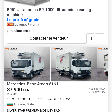
BRIO Ultrasonics BR-1000 Ultrasonic cleaning
machine
Le prix à négocier
Espagne, Paterna
BRIO Ultrasonics
Contacter le vendeur
Mercedes-Benz Atego 816 L
37 900
≈ 407 356 MAD
EUR
≈ 43 667 USD
Prix HT
2019
109850 km
4x2
Euro 6
156 CV
Bulgarie, Sofia
SILVER STAR PREMIUM MOBILITY EAD