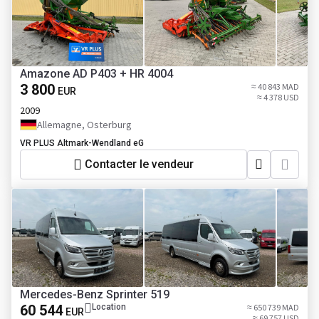
Amazone AD P403 + HR 4004
3 800
≈ 40 843 MAD
EUR
≈ 4 378 USD
2009
Allemagne, Osterburg
VR PLUS Altmark-Wendland eG
Contacter le vendeur
Mercedes-Benz Sprinter 519
60 544
Location
≈ 650 739 MAD
EUR
≈ 69 757 USD