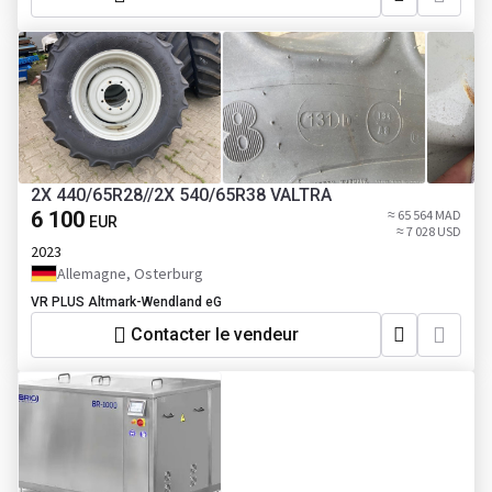
2X 440/65R28//2X 540/65R38 VALTRA
6 100
≈ 65 564 MAD
EUR
≈ 7 028 USD
2023
Allemagne, Osterburg
VR PLUS Altmark-Wendland eG
Contacter le vendeur