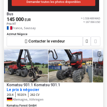
Demander toutes les photos disponibles
Bus
145 000
≈ 1 558 489 MAD
EUR
≈ 167 066 USD
Prix HT
France, Saussay
Azimut Négoce
Contacter le vendeur
Komatsu 931.1 Komatsu 931.1
Le prix à négocier
2014
9320 h
262 CV
Allemagne, Vöhringen
Komatsu Forest GmbH