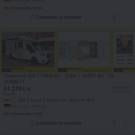
Allemagne, Münster
MS-Reisemobile GmbH
Contacter le vendeur
Chausson 650 TITANIUM / -2026- / 165PS-8G. / XL -
HUBBETT
61 210
≈ 658 809 MAD
EUR
≈ 70 727 USD
Prix HT
Neuf
2026
Euro 6
Nombre de siéges:
4
NEUF
Allemagne, Münster
MS-Reisemobile GmbH
Contacter le vendeur