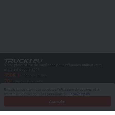
Votre plateforme de confiance pour véhicules utilitaires et
matériel depuis 2003
450K +
Annonces actives
70+
Pays dans le monde
36
Langues prises en charge
En utilisant ce site, vous acceptez l’utilisation de cookies et le
traitement de vos données personnelles.
En savoir plus
4.7/5
Trustpilot
Accepter
Aux vendeurs