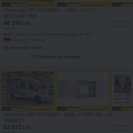
Chausson 797 TITANIUM / - 2026 - / 4.1T. /
EINZELBETTEN
66 298
≈ 713 572 MAD
EUR
≈ 76 606 USD
Prix HT
Neuf
2026
Euro 6
Nombre de siéges:
4
NEUF
Allemagne, Münster
MS-Reisemobile GmbH
Contacter le vendeur
Chausson 650 TITANIUM / -2026- / 165PS-8G. / XL -
HUBBETT
63 013
≈ 678 215 MAD
EUR
≈ 72 810 USD
Prix HT