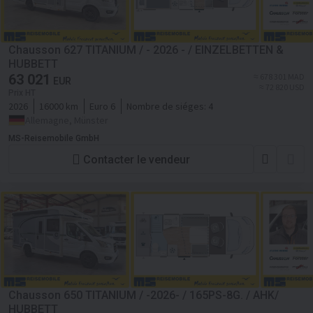
Chausson 627 TITANIUM / - 2026 - / EINZELBETTEN &
HUBBETT
63 021
≈ 678 301 MAD
EUR
≈ 72 820 USD
Prix HT
2026
16000 km
Euro 6
Nombre de siéges:
4
Allemagne, Münster
MS-Reisemobile GmbH
Contacter le vendeur
Chausson 650 TITANIUM / -2026- / 165PS-8G. / AHK/
HUBBETT