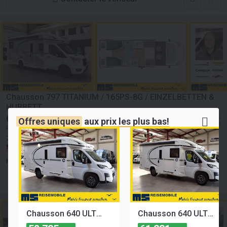
Chausson 797 TITANIUM / 165PS-8G / EINZELBETTEN &
HUBBETT
62 097
≈ 668 356 MAD
EUR
Offres uniques
aux
prix les plus bas!
≈ 71 752 USD
Prix HT
2026
8000 km
Euro 6
Nombre de siéges:
4
Allemagne, Münster
MS-Reisemobile GmbH
Contacter le vendeur
Chausson 640 ULTIMATE / 140PS-8G / XXL- HUBBETT & RAUMBAD
Chausson 640 ULTIMATE / 140PS-8G / XXL- HUBBETT & RAUMBAD