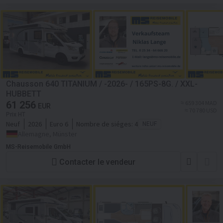
Chausson 640 TITANIUM / -2026- / 165PS-8G. / XXL-
HUBBETT
61 256
≈ 659 304 MAD
EUR
≈ 70 780 USD
Prix HT
Neuf
2026
Euro 6
Nombre de siéges:
4
NEUF
Allemagne, Münster
MS-Reisemobile GmbH
Contacter le vendeur