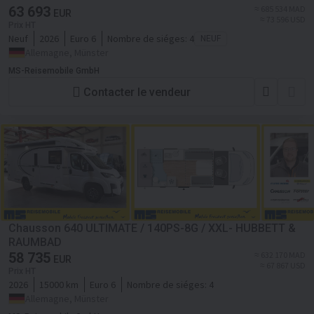
63 693
≈ 685 534 MAD
EUR
≈ 73 596 USD
Prix HT
Neuf
2026
Euro 6
Nombre de siéges:
4
NEUF
Allemagne, Münster
MS-Reisemobile GmbH
Contacter le vendeur
Chausson 640 ULTIMATE / 140PS-8G / XXL- HUBBETT &
RAUMBAD
58 735
≈ 632 170 MAD
EUR
≈ 67 867 USD
Prix HT
2026
15000 km
Euro 6
Nombre de siéges:
4
Allemagne, Münster