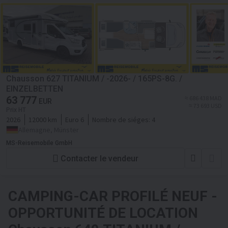
Chausson 627 TITANIUM / -2026- / 165PS-8G. /
EINZELBETTEN
63 777
≈ 686 438 MAD
EUR
≈ 73 693 USD
Prix HT
2026
12000 km
Euro 6
Nombre de siéges:
4
Allemagne, Münster
MS-Reisemobile GmbH
Contacter le vendeur
CAMPING-CAR PROFILÉ NEUF -
OPPORTUNITÉ DE LOCATION