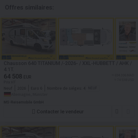
Offres similaires:
Chausson 640 TITANIUM /-2026- / XXL-HUBBETT / AHK /
4.1T.
64 508
≈ 694 306 MAD
EUR
≈ 74 538 USD
Prix HT
Neuf
2026
Euro 6
Nombre de siéges:
4
NEUF
Allemagne, Münster
MS-Reisemobile GmbH
Contacter le vendeur