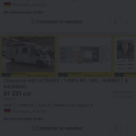
Allemagne, Münster
MS-Reisemobile GmbH
Contacter le vendeur
Chausson 640 ULTIMATE / 140PS-8G / XXL- HUBBETT &
RAUMBAD
61 231
≈ 659 035 MAD
EUR
≈ 70 751 USD
Prix HT
2026
12000 km
Euro 6
Nombre de siéges:
4
Allemagne, Münster
MS-Reisemobile GmbH
Contacter le vendeur