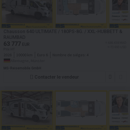
Chausson 640 ULTIMATE / 180PS-8G. / XXL-HUBBETT &
RAUMBAD
63 777
≈ 686 438 MAD
EUR
≈ 73 693 USD
Prix HT
2026
10000 km
Euro 6
Nombre de siéges:
4
Allemagne, Münster
MS-Reisemobile GmbH
Contacter le vendeur