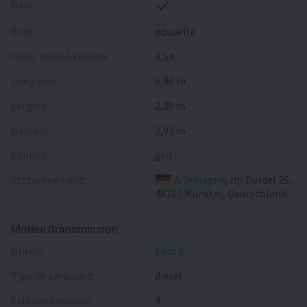
Neuf
État
nouvelle
Poids total à charger
3,5 t
Longueur
6,96 m
Largeur
2,35 m
Hauteur
2,92 m
Сouleur
gris
Stationnement
Allemagne
, Im Derdel 26,
48161 Münster, Deutschland
Moteur/transmission
norme
Euro 6
type de carburant
diesel
cylindres moteur
4