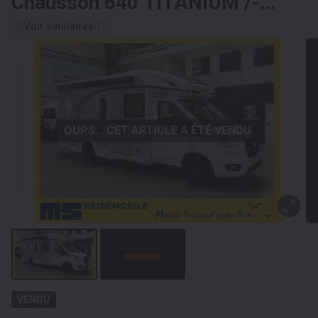
Chausson 640 TITANIUM /-
2026 - / XXL - HUBBETT &
Voir similaires
RAUMBAD
OUPS... CET ARTICLE A ÉTÉ VENDU
VENDU