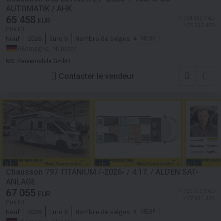
AUTOMATIK / AHK
65 458
≈ 704 530 MAD
EUR
≈ 75 636 USD
Prix HT
Neuf
2026
Euro 6
Nombre de siéges:
4
NEUF
Allemagne, Münster
MS-Reisemobile GmbH
Contacter le vendeur
Chausson 797 TITANIUM /-2026- / 4.1T. / ALDEN SAT-
ANLAGE
67 055
≈ 721 719 MAD
EUR
≈ 77 481 USD
Prix HT
Neuf
2026
Euro 6
Nombre de siéges:
4
NEUF