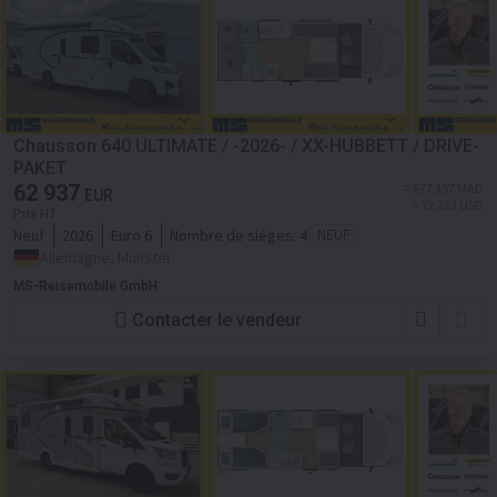
Chausson 640 ULTIMATE / -2026- / XX-HUBBETT / DRIVE-
PAKET
62 937
≈ 677 397 MAD
EUR
≈ 72 723 USD
Prix HT
Neuf
2026
Euro 6
Nombre de siéges:
4
NEUF
Allemagne, Münster
MS-Reisemobile GmbH
Contacter le vendeur