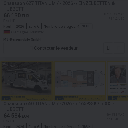
Chausson 627 TITANIUM / - 2026 -/ EINZELBETTEN &
HUBBETT
66 130
≈ 711 763 MAD
EUR
≈ 76 412 USD
Prix HT
Neuf
2026
Euro 6
Nombre de siéges:
4
NEUF
Allemagne, Münster
MS-Reisemobile GmbH
Contacter le vendeur
Chausson 660 TITANIUM / -2026 - / 165PS-8G. / XXL-
HUBBETT
64 534
≈ 694 585 MAD
EUR
≈ 74 568 USD
Prix HT
Neuf
2026
Euro 6
Nombre de siéges:
4
NEUF