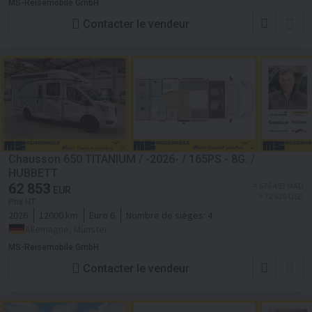
MS-Reisemobile GmbH
Contacter le vendeur
Chausson 650 TITANIUM / -2026- / 165PS - 8G. /
HUBBETT
62 853
≈ 676 493 MAD
EUR
≈ 72 626 USD
Prix HT
2026
12000 km
Euro 6
Nombre de siéges:
4
Allemagne, Münster
MS-Reisemobile GmbH
Contacter le vendeur